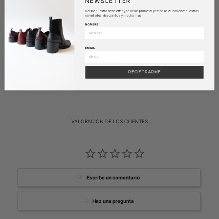
NEWSLETTER
MEDIOS DE PAGO
Recibe nuestro newsletter y sé de las primeras personas en conocer nuestras
novedades, descuentos y mucho más
NOMBRE
¿DUDAS CON TU TALLA?
EMAIL
Escríbenos a
ventas@shopnalca.cl
REGISTRARME
VALORACIÓN DE LOS CLIENTES
Escribe un comentario
Haz una pregunta