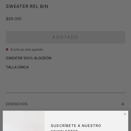
SWEATER REL B/N
$69.000
AGOTADO
El artículo está agotado
SWEATER 100% ALGODÓN
TALLA ÚNICA
DESPACHOS
POLÍTICA DE CAMBIO
SUSCRÍBETE A NUESTRO