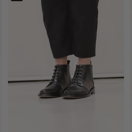
Copao
Negro