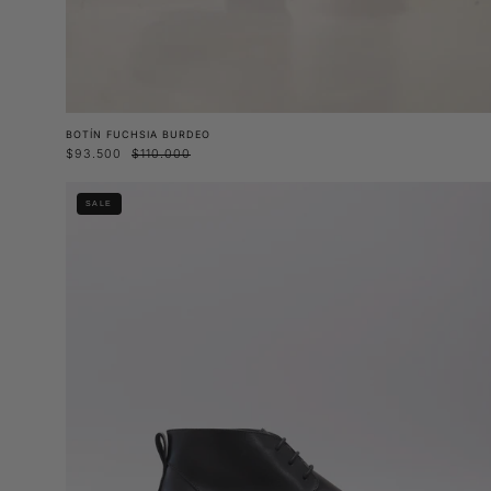
BOTÍN FUCHSIA BURDEO
$93.500
$110.000
Botín
SALE
Keule
Negro