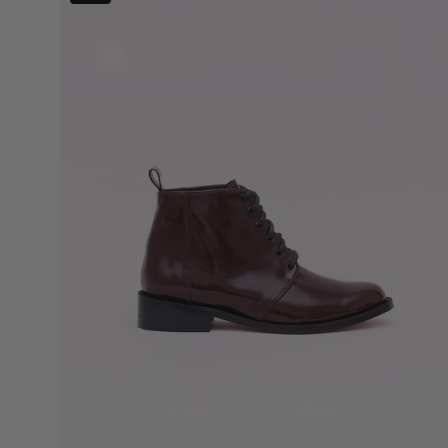
Copao
Burdeo