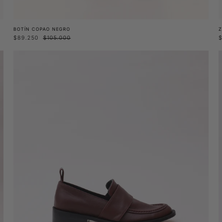
BOTÍN COPAO NEGRO
$89.250
$105.000
Mocasín
Lahue
Burdeo