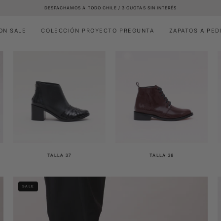
DESPACHAMOS A TODO CHILE / 3 CUOTAS SIN INTERÉS
ON SALE
COLECCIÓN PROYECTO PREGUNTA
ZAPATOS A PED
TALLA 37
TALLA 38
Zapato
SALE
Tepu
Burdeo