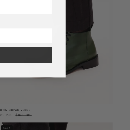
OTÍN COPAO VERDE
$89.250
$105.000
Zapato
SALE