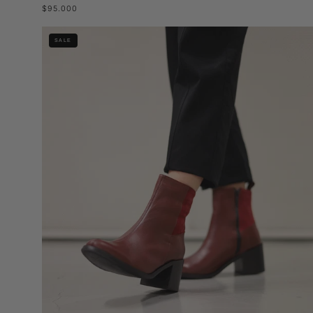
$95.000
Botín
SALE
Fuchsia
Burdeo