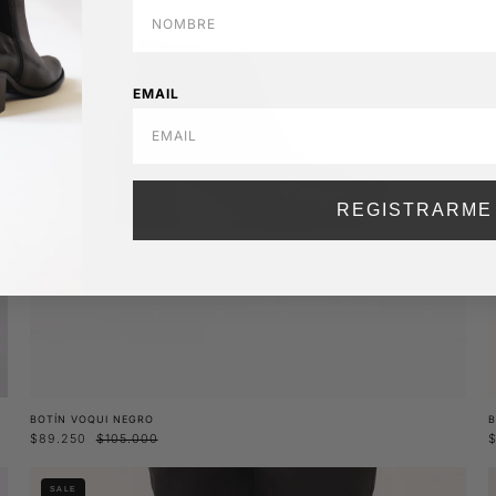
EMAIL
REGISTRARME
BOTÍN VOQUI NEGRO
B
$89.250
$105.000
Botín
SALE