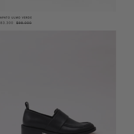
ZAPATO ULMO VERDE
$83.300
$98.000
Mocasín
Lahue
negro