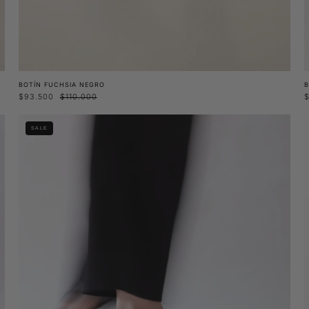
BOTÍN FUCHSIA NEGRO
B
$93.500
$110.000
Botín
SALE
Boldo
Negro