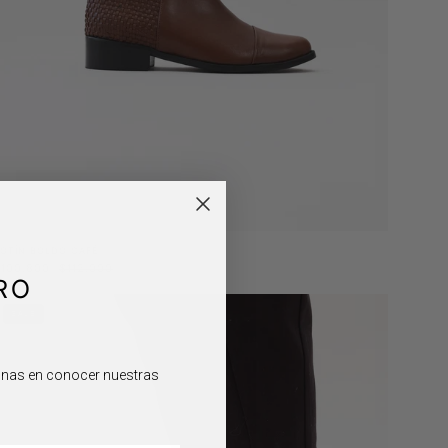
OTÍN BOLDO CAFÉ
$100.800
$112.000
RO
Botín
SALE
Copao
verde
sonas en conocer nuestras