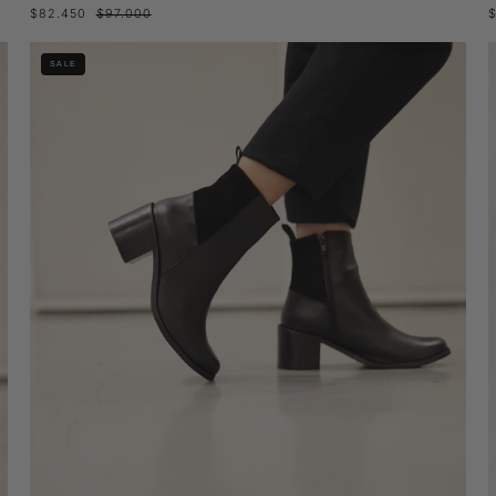
$82.450
$97.000
Botín
SALE
Fuchsia
Negro