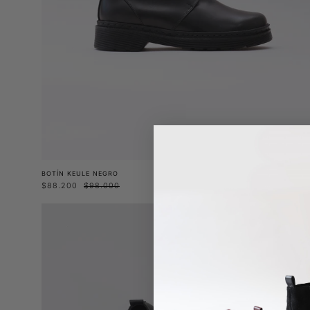
BOTÍN KEULE NEGRO
$88.200
$98.000
Zapato
Tamarugo
negro