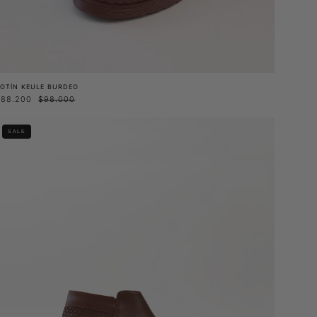
OTÍN KEULE BURDEO
$88.200
$98.000
Botín
SALE
Boldo
Café