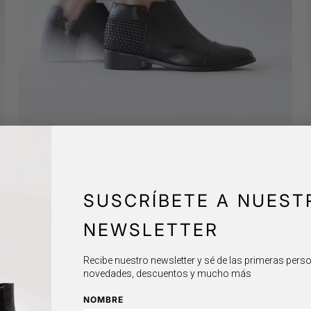
BOTÍN BOLDO NEGRO
B
$100.800
$112.000
SUSCRÍBETE A NUEST
Botín
SALE
NEWSLETTER
Voqui
Negro
Recibe nuestro newsletter y sé de las primeras per
novedades, descuentos y mucho más
NOMBRE