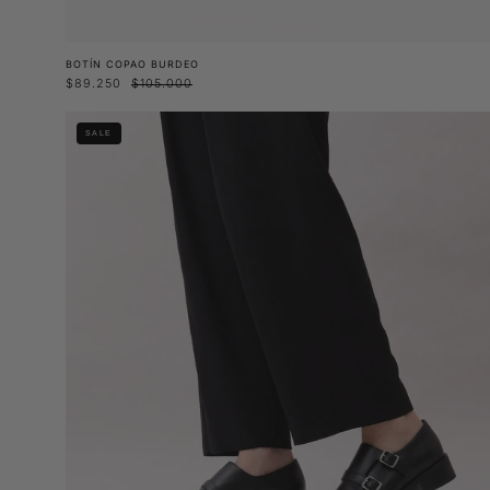
BOTÍN COPAO BURDEO
$89.250
$105.000
Zapato
SALE
Ulmo
Negro