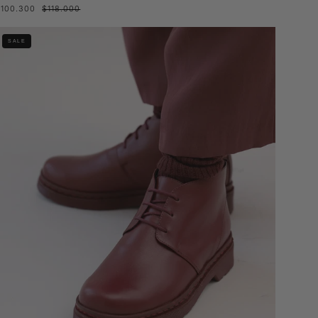
$100.300
$118.000
Botín
SALE
Keule
Burdeo