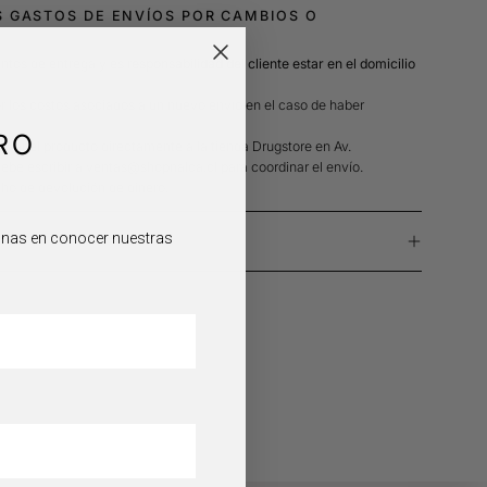
 GASTOS DE ENVÍOS POR CAMBIOS O
ntos de entrega y es r
esponsabilidad del cliente estar en el domicilio
r los costos asociados a un nuevo envío en el caso de haber
RO
evar el producto directamente a la tienda Drugstore en Av.
debe escribir a ventas@shopnalca.cl para coordinar el envío.
cho de devolución de dinero.
sonas en conocer nuestras