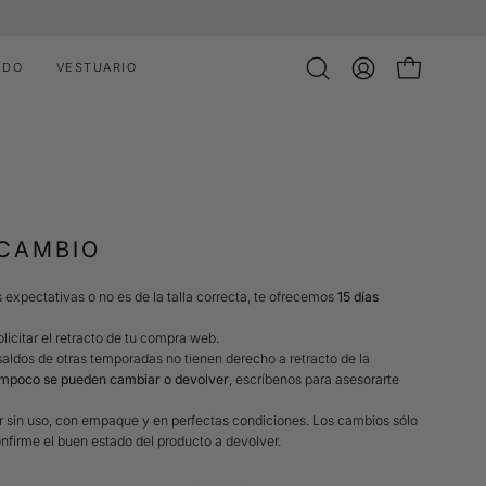
IDO
VESTUARIO
Abrir
MI
CARRO ABI
barra
CUENTA
de
búsqueda
 CAMBIO
 expectativas o no es de la talla correcta, te ofrecemos
15 días
licitar el retracto de tu compra web.
aldos de otras temporadas no tienen derecho a retracto de la
ampoco se pueden cambiar o devolver
, escríbenos para asesorarte
r sin uso, con empaque y en perfectas condiciones. Los cambios sólo
nfirme el buen estado del producto a devolver.