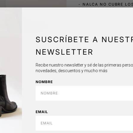
-
NALCA NO CUBRE LOS
DEVOLUCIONES.
Se realizará un máximo de 2 inte
indicado al momento de esta.
Nalca no se hace responsable po
problemas con el primero.
SUSCRÍBETE A NUEST
Para cambios o fallas se puede ll
Providencia 2124, Local 9i o se 
NEWSLETTER
⁠Esta empresa se reserva el dere
Recibe nuestro newsletter y sé de las primeras per
GARANTÍA LEGAL
novedades, descuentos y mucho más
NOMBRE
EMAIL