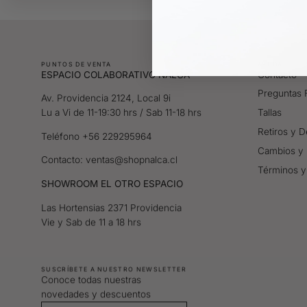
PUNTOS DE VENTA
AYUDA
ESPACIO COLABORATIVO NALCA
Contacto
Preguntas 
Av. Providencia 2124, Local 9i
Lu a Vi de 11-19:30 hrs / Sab 11-18 hrs
Tallas
Retiros y 
Teléfono +56 229295964
Cambios y 
Contacto: ventas@shopnalca.cl
Términos y
SHOWROOM EL OTRO ESPACIO
Las Hortensias 2371 Providencia
Vie y Sab de 11 a 18 hrs
SUSCRÍBETE A NUESTRO NEWSLETTER
Conoce todas nuestras
novedades y descuentos