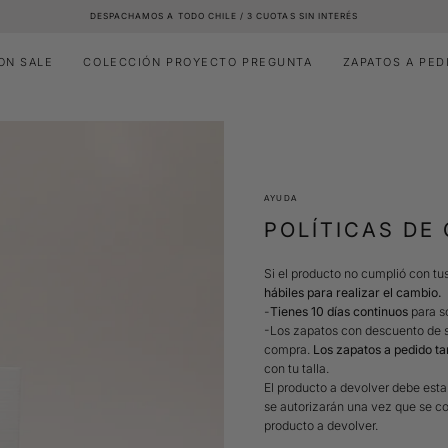
DESPACHAMOS A TODO CHILE / 3 CUOTAS SIN INTERÉS
ON SALE
COLECCIÓN PROYECTO PREGUNTA
ZAPATOS A PED
AYUDA
POLÍTICAS DE
Si el producto no cumplió con tus
hábiles para realizar el cambio.
-
Tienes 10 días continuos
para so
-Los zapatos con descuento de s
compra.
Los zapatos a pedido t
con tu talla.
El producto a devolver debe esta
se autorizarán una vez que se co
producto a devolver.