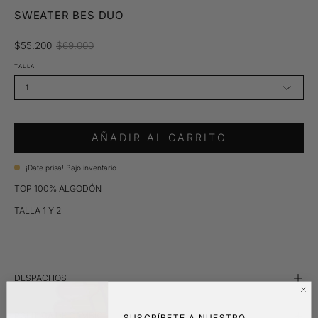
SWEATER BES DUO
$55.200
$69.000
TALLA
1
AÑADIR AL CARRITO
¡Date prisa! Bajo inventario
TOP 100% ALGODÓN
TALLA 1 Y 2
DESPACHOS
POLÍTICA DE CAMBIO
SUSCRÍBETE A NUESTRO