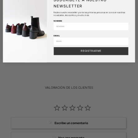
NEWSLETTER
Recibe nuestro newsletter y sé de las primeras personas en conocer nuestras
MEDIOS DE PAGO
novedades, descuentos y mucho más
NOMBRE
¿DUDAS CON TU TALLA?
EMAIL
Escríbenos a
ventas@shopnalca.cl
REGISTRARME
VALORACIÓN DE LOS CLIENTES
Escribe un comentario
Haz una pregunta