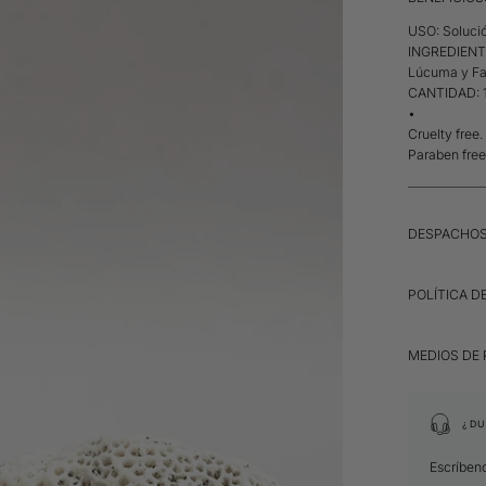
USO:
Soluci
INGREDIENT
Lúcuma y Fa
CANTIDAD: 
•
Cruelty free.
Paraben free.
DESPACHO
POLÍTICA D
MEDIOS DE
¿DU
Escríben