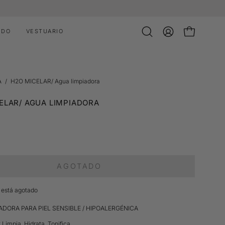
IDO
VESTUARIO
Abrir
MI
CARRO ABI
barra
CUENTA
de
búsqueda
A
/
H2O MICELAR/ Agua limpiadora
ELAR/ AGUA LIMPIADORA
AGOTADO
o está agotado
ADORA PARA PIEL SENSIBLE / HIPOALERGÉNICA
:
Limpia. Hidrata. Tonifica