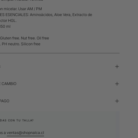
ón micelar. Usar AM / PM
ES ESENCIALES:
Aminoácidos, Aloe Vera, Extracto de
ctor HGL.
150 ml
 Gluten free. Nut free. Oil free
 PH neutro. Silicon free
S
E CAMBIO
 PAGO
DAS CON TU TALLA?
os a
ventas@shopnalca.cl