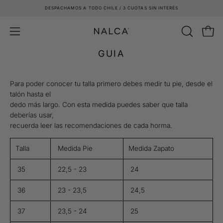
Saltar
DESPACHAMOS A TODO CHILE / 3 CUOTAS SIN INTERÉS
al
contenido
Carro
ABRIR
Abrir
BARRA
menú
GUIA
DE
de
BÚSQUE
navegación
Para poder conocer tu talla primero debes medir tu pie, desde el
talón hasta el
dedo más largo. Con esta medida puedes saber que talla
deberías usar,
recuerda leer las recomendaciones de cada horma.
Talla
Medida Pie
Medida Zapato
35
22,5 - 23
24
36
23 - 23,5
24,5
37
23,5 - 24
25