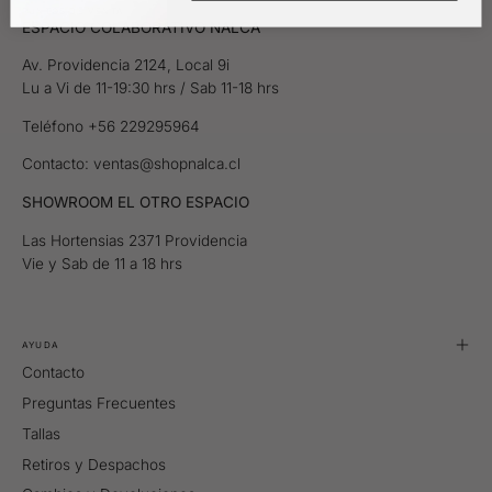
PUNTOS DE VENTA
ESPACIO COLABORATIVO NALCA
Av. Providencia 2124, Local 9i
Lu a Vi de 11-19:30 hrs / Sab 11-18 hrs
Teléfono +56 229295964
Contacto: ventas@shopnalca.cl
SHOWROOM EL OTRO ESPACIO
Las Hortensias 2371 Providencia
Vie y Sab de 11 a 18 hrs
AYUDA
Contacto
Preguntas Frecuentes
Tallas
Retiros y Despachos