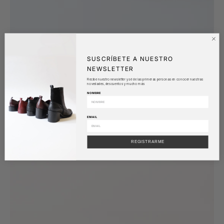
SUSCRÍBETE A NUESTRO
ZAPATO TAMARUGO BURDEO
NEWSLETTER
$98.000
Recibe nuestro newsletter y sé de las primeras personas en conocer nuestras
novedades, descuentos y mucho más
NOMBRE
Zapato
SALE
Yare
EMAIL
Negro
REGISTRARME