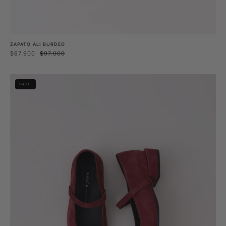
ZAPATO ALI BURDEO
$67.900
$97.000
Zapato
SALE
Yare
Berenjena