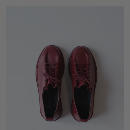
Zapato
Tamarugo
Burdeo