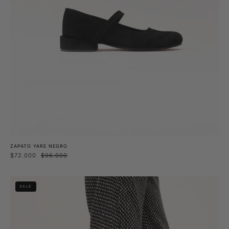
ZAPATO YARE NEGRO
$72.000
$96.000
Zapato
SALE
Huilmo
Burdeo