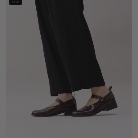
SALE
Ali
Burdeo