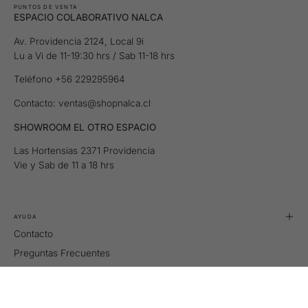
PUNTOS DE VENTA
ESPACIO COLABORATIVO NALCA
Av. Providencia 2124, Local 9i
Lu a Vi de 11-19:30 hrs / Sab 11-18 hrs
Teléfono +56 229295964
Contacto: ventas@shopnalca.cl
SHOWROOM EL OTRO ESPACIO
Las Hortensias 2371 Providencia
Vie y Sab de 11 a 18 hrs
AYUDA
Contacto
Preguntas Frecuentes
Tallas
Retiros y Despachos