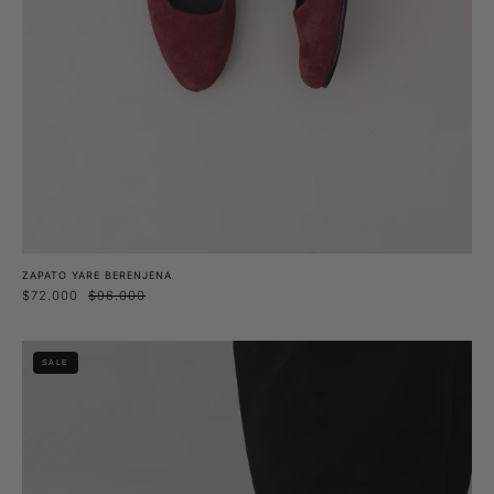
ZAPATO YARE BERENJENA
$72.000
$96.000
Zapato
SALE
Yare
Café