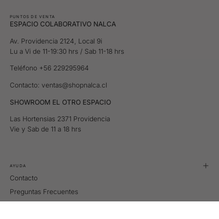
PUNTOS DE VENTA
ESPACIO COLABORATIVO NALCA
Av. Providencia 2124, Local 9i
Lu a Vi de 11-19:30 hrs / Sab 11-18 hrs
Teléfono +56 229295964
Contacto: ventas@shopnalca.cl
SHOWROOM EL OTRO ESPACIO
Las Hortensias 2371 Providencia
Vie y Sab de 11 a 18 hrs
AYUDA
Contacto
Preguntas Frecuentes
Tallas
Retiros y Despachos