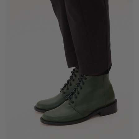
Copao
verde