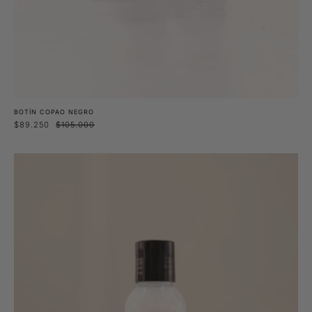
BOTÍN COPAO NEGRO
$89.250
$105.000
Gel
para
cuero
HYPELAB