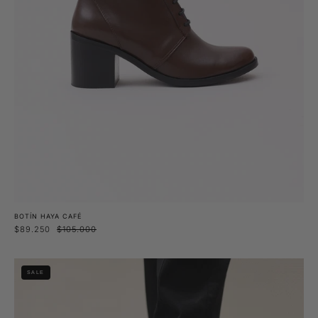
BOTÍN HAYA CAFÉ
$89.250
$105.000
Botín
SALE
Fuchsia
Burdeo