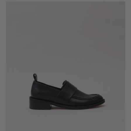
Mocasín
Lahue
negro