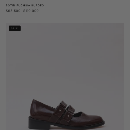
BOTÍN FUCHSIA BURDEO
$93.500
$110.000
Zapato
SALE
Dora
Burdeo