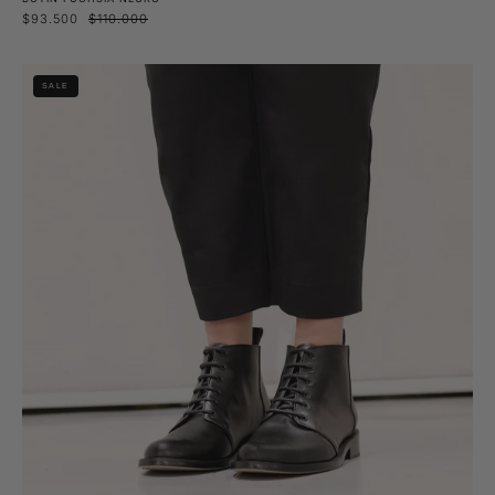
$93.500
$110.000
Botín
SALE
Copao
Negro