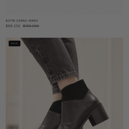
BOTÍN COPAO VERDE
$89.250
$105.000
Botín
SALE
Mequi
Negro