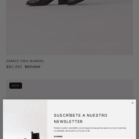
ZAPATO TEPU BURDEO
$82.450
$97.000
Botín
SALE
Copao
Burdeo
SUSCRÍBETE A NUESTRO
NEWSLETTER
Recibe nuestro newsletter y sé de las primeras personas en conocer nuestras
novedades, descuentos y mucho más
NOMBRE