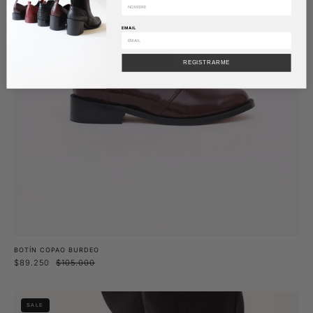
EMAIL
REGISTRARME
BOTÍN COPAO BURDEO
$89.250
$105.000
Botín
SALE