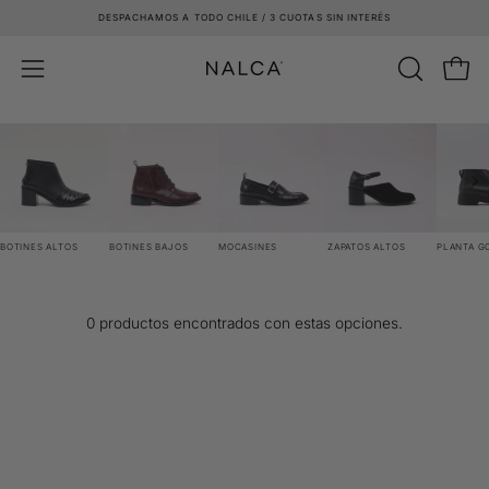
Saltar
DESPACHAMOS A TODO CHILE / 3 CUOTAS SIN INTERÉS
al
contenido
Carro
ABRIR
Abrir
BARRA
menú
DE
de
BÚSQUE
navegación
BOTINES ALTOS
BOTINES BAJOS
MOCASINES
ZAPATOS ALTOS
PLANTA G
0 productos encontrados con estas opciones.