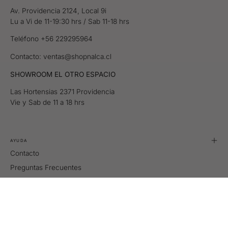
Av. Providencia 2124, Local 9i
Lu a Vi de 11-19:30 hrs / Sab 11-18 hrs
Teléfono +56 229295964
Contacto: ventas@shopnalca.cl
SHOWROOM EL OTRO ESPACIO
Las Hortensias 2371 Providencia
Vie y Sab de 11 a 18 hrs
AYUDA
Contacto
Preguntas Frecuentes
Tallas
Retiros y Despachos
Cambios y Devoluciones
Términos y condiciones