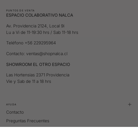
PUNTOS DE VENTA
ESPACIO COLABORATIVO NALCA
Av. Providencia 2124, Local 9i
Lu a Vi de 11-19:30 hrs / Sab 11-18 hrs
Teléfono +56 229295964
Contacto: ventas@shopnalca.cl
SHOWROOM EL OTRO ESPACIO
Las Hortensias 2371 Providencia
Vie y Sab de 11 a 18 hrs
AYUDA
Contacto
Preguntas Frecuentes
Tallas
Retiros y Despachos