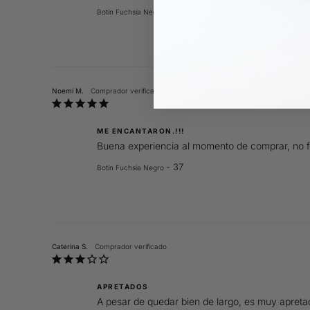
38
Botín Fuchsia Negro
Noemí M.
ME ENCANTARON.!!!
Buena experiencia al momento de comprar, no fu
37
Botín Fuchsia Negro
Caterina S.
APRETADOS
A pesar de quedar bien de largo, es muy apreta