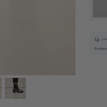
¿DU
Escríben