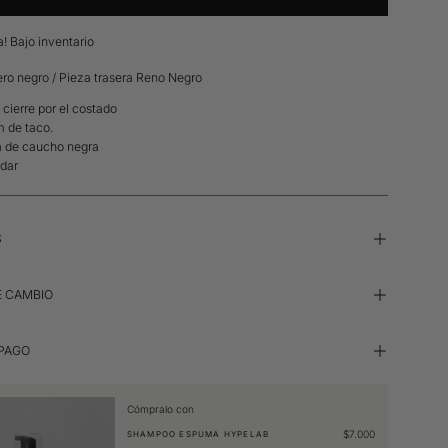
a! Bajo inventario
ero negro / Pieza trasera Reno Negro
 cierre por el costado
m de taco.
a de caucho negra
dar
S
E CAMBIO
 PAGO
Cómpralo con
$7.000
SHAMPOO ESPUMA HYPELAB