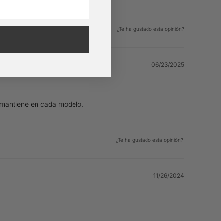
¿Te ha gustado esta opinión?
1
0
06/23/2025
e mantiene en cada modelo.
¿Te ha gustado esta opinión?
0
0
11/26/2024