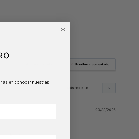
RO
Haz una pregunta
Escribe un comentario
sonas en conocer nuestras
09/23/2025
landa también.