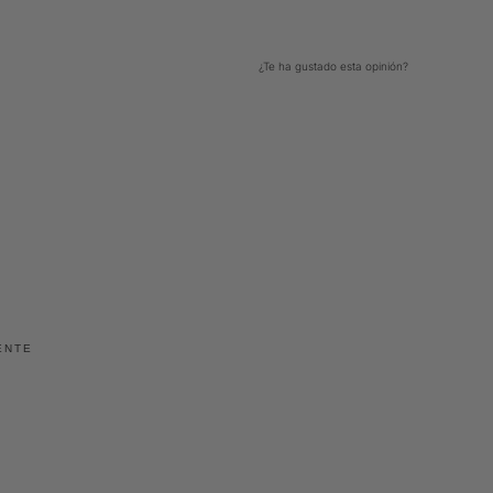
¿Te ha gustado esta opinión?
2
0
ENTE