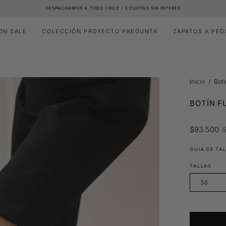
DESPACHAMOS A TODO CHILE / 3 CUOTAS SIN INTERÉS
ON SALE
COLECCIÓN PROYECTO PREGUNTA
ZAPATOS A PED
Inicio
/
Bot
BOTÍN F
$93.500
GUIA DE TA
TALLAS
36