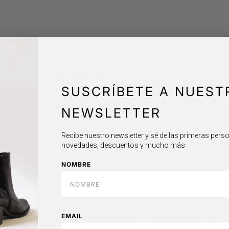
4,6
Basado en 12 comentarios
SUSCRÍBETE A NUEST
NEWSLETTER
Recibe nuestro newsletter y sé de las primeras per
novedades, descuentos y mucho más
NOMBRE
EMAIL
 que usarlos para que se vayan ablandando. La suela podría ser mas b