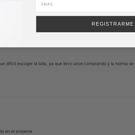
REGISTRARME
e difícil escoger la talla, ya que llevo años comprando y la horma s
do en el empeine