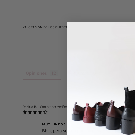
VALORACIÓN DE LOS CLIENTES
Opiniones
Preguntas
Daniela B.
MUY LINDOS
Bien, pero son un poco duros al principio. Hay