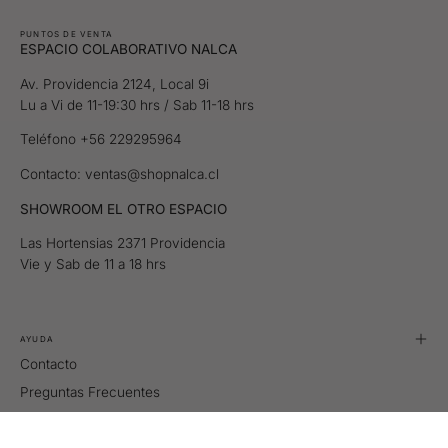
PUNTOS DE VENTA
ESPACIO COLABORATIVO NALCA
Av. Providencia 2124, Local 9i
Lu a Vi de 11-19:30 hrs / Sab 11-18 hrs
Teléfono +56 229295964
Contacto: ventas@shopnalca.cl
SHOWROOM EL OTRO ESPACIO
Las Hortensias 2371 Providencia
Vie y Sab de 11 a 18 hrs
AYUDA
Contacto
Preguntas Frecuentes
Tallas
Retiros y Despachos