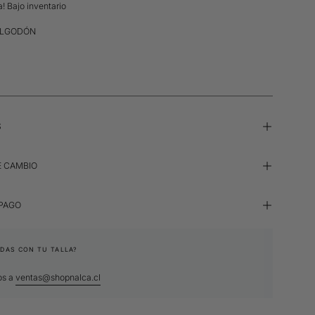
a! Bajo inventario
ALGODÓN
S
E CAMBIO
 PAGO
DAS CON TU TALLA?
os a
ventas@shopnalca.cl