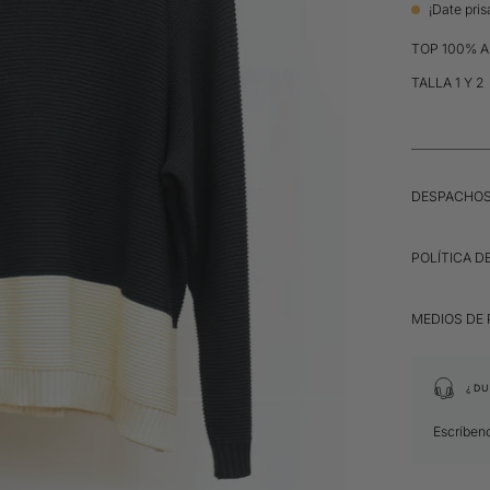
¡Date pris
TOP 100% 
TALLA 1 Y 2
DESPACHO
POLÍTICA D
MEDIOS DE
¿DU
Escríben