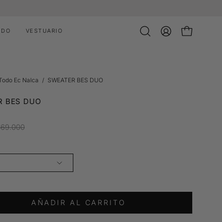
IDO
VESTUARIO
Abrir
MI
CARRO ABI
barra
CUENTA
de
búsqueda
 Todo Ec Nalca
/
SWEATER BES DUO
R BES DUO
$69.000
AÑADIR AL CARRITO