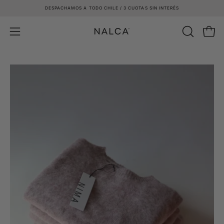
Saltar
DESPACHAMOS A TODO CHILE / 3 CUOTAS SIN INTERÉS
al
contenido
Carro
ABRIR
Abrir
BARRA
menú
DE
de
BÚSQUE
navegación