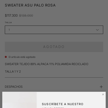
SWEATER ASU PALO ROSA
$117.300
$138.000
TALLA
1
AGOTADO
El artículo está agotado
SWEATER TEJIDO 89% ALPACA 11% POLIAMIDA RECICLADO
TALLA 1 Y 2
DESPACHOS
POLÍTICA DE CAMBIO
SUSCRÍBETE A NUESTRO