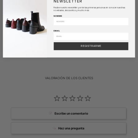
NEWSLETTER
MEDIOS DE PAGO
Recibe nuestro newsletter y sé de las primeras personas en conocer nuestras
novedades, descuentos y mucho más
NOMBRE
¿DUDAS CON TU TALLA?
EMAIL
Escríbenos a
ventas@shopnalca.cl
REGISTRARME
VALORACIÓN DE LOS CLIENTES
Escribe un comentario
Haz una pregunta