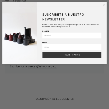
Horma estándar
SUSCRÍBETE A NUESTRO
DESPACHOS
NEWSLETTER
Recibe nuestro newsletter y sé de las primeras personas en conocer nuestras
novedades, descuentos y mucho más
POLÍTICA DE CAMBIO
NOMBRE
MEDIOS DE PAGO
EMAIL
REGISTRARME
¿DUDAS CON TU TALLA?
Escríbenos a
ventas@shopnalca.cl
VALORACIÓN DE LOS CLIENTES