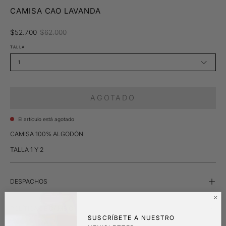
CAMISA CAO LAVANDA
$52.700
$62.000
TALLA
1
AGOTADO
El artículo está agotado
CAMISA 100% ALGODÓN
TALLA 1 Y 2
DESPACHOS
POLÍTICA DE CAMBIO
SUSCRÍBETE A NUESTRO