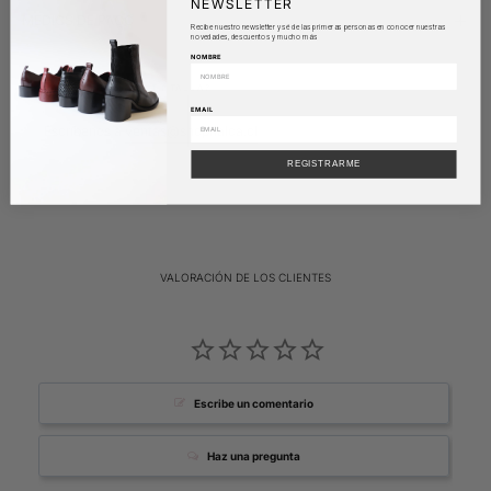
NEWSLETTER
MEDIOS DE PAGO
Recibe nuestro newsletter y sé de las primeras personas en conocer nuestras
novedades, descuentos y mucho más
NOMBRE
¿DUDAS CON TU TALLA?
EMAIL
Escríbenos a
ventas@shopnalca.cl
REGISTRARME
VALORACIÓN DE LOS CLIENTES
Escribe un comentario
Haz una pregunta