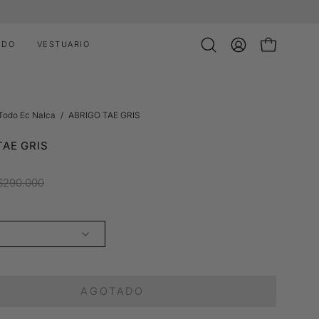
IDO
VESTUARIO
Abrir
MI
CARRO ABI
barra
CUENTA
de
búsqueda
 Todo Ec Nalca
/
ABRIGO TAE GRIS
TAE GRIS
$290.000
AGOTADO