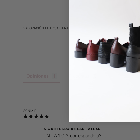
VALORACIÓN DE LOS CLIENTES
Opiniones
Preguntas
SONIA F.
SIGNIFICADO DE LAS TALLAS
TALLA 1 Ó 2 corresponde a?.........
