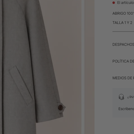
El artícul
ABRIGO 10
TALLA 1 Y 2
DESPACHO
POLÍTICA D
MEDIOS DE
¿DU
Escríben