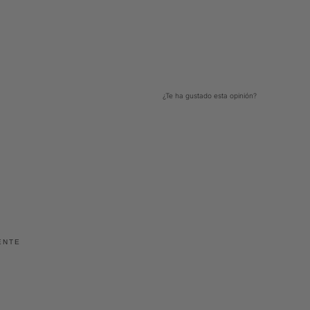
¿Te ha gustado esta opinión?
0
0
ENTE