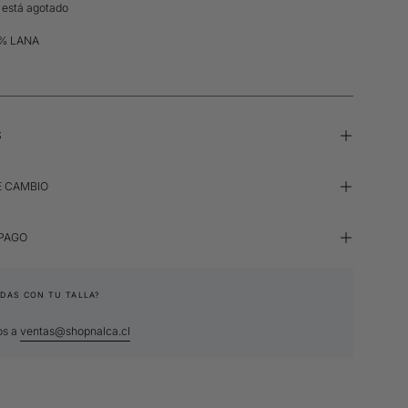
o está agotado
0% LANA
S
E CAMBIO
 PAGO
DAS CON TU TALLA?
os a
ventas@shopnalca.cl