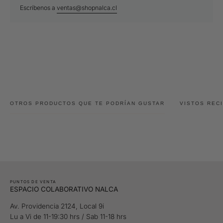
Escríbenos a
ventas@shopnalca.cl
OTROS PRODUCTOS QUE TE PODRÍAN GUSTAR
VISTOS REC
PUNTOS DE VENTA
ESPACIO COLABORATIVO NALCA
Av. Providencia 2124, Local 9i
Lu a Vi de 11-19:30 hrs / Sab 11-18 hrs