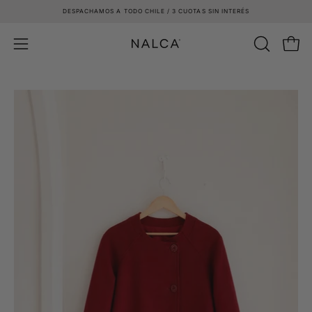
Saltar
DESPACHAMOS A TODO CHILE / 3 CUOTAS SIN INTERÉS
al
contenido
Carro
ABRIR
Abrir
BARRA
menú
DE
de
BÚSQUE
navegación