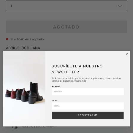
1
AGOTADO
El artículo está agotado
ABRIGO 100% LANA
TALLA 1 Y 2
SUSCRÍBETE A NUESTRO
NEWSLETTER
DESPACHOS
Recibe nuestro newsletter y sé de las primeras personas en conocer nuestras
novedades, descuentos y mucho más
NOMBRE
POLÍTICA DE CAMBIO
EMAIL
MEDIOS DE PAGO
REGISTRARME
¿DUDAS CON TU TALLA?