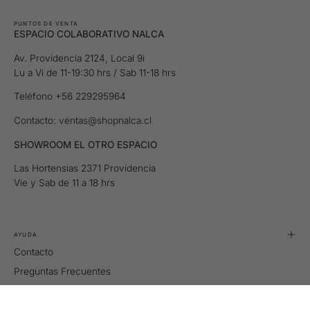
PUNTOS DE VENTA
ESPACIO COLABORATIVO NALCA
Av. Providencia 2124, Local 9i
Lu a Vi de 11-19:30 hrs / Sab 11-18 hrs
Teléfono +56 229295964
Contacto: ventas@shopnalca.cl
SHOWROOM EL OTRO ESPACIO
Las Hortensias 2371 Providencia
Vie y Sab de 11 a 18 hrs
AYUDA
Contacto
Preguntas Frecuentes
Tallas
Retiros y Despachos